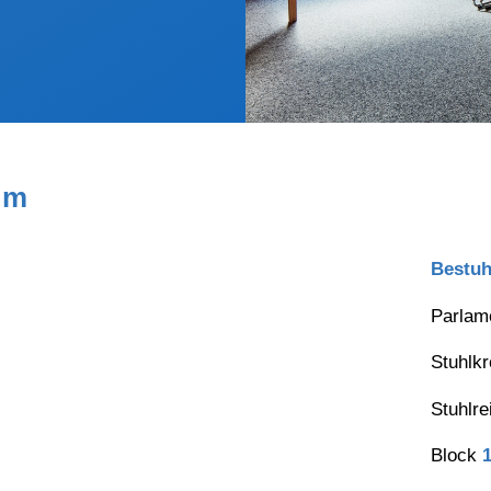
um
Bestuh
Parlam
Stuhlk
Stuhlr
Block