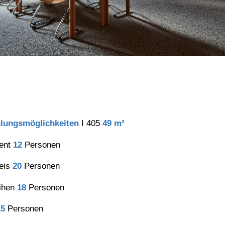
lungsmöglichkeiten
I 405
49 m²
ent
12
Personen
reis
20
Personen
eihen
18
Personen
15
Personen