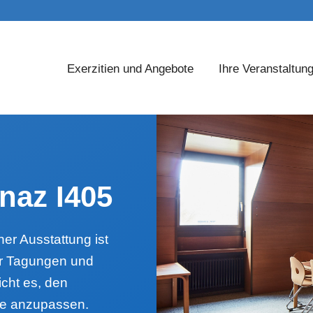
Exerzitien und Angebote
Ihre Veranstaltun
naz I405
er Ausstattung ist
ür Tagungen und
icht es, den
se anzupassen.