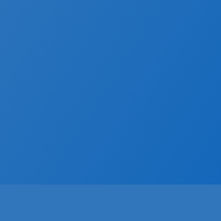
ganz einfach individuell steuern und
regulieren. Alle technischen
Voraussetzungen sind gegeben, die
zum reibungslosen Ablauf einer
Tagung oder Konferenz beitragen.
Die Beleuchtung lässt sich in
verschiedene Lichtphasen dimmen,
um so unterschiedliche Stimmungen
für meditative wie auch besinnliche
Angebote zu erzeugen.