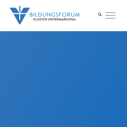
Tagungsraum St. Ignaz
I4
Dieser Raum liegt in unmittelbarer
Nähe zu Empfangsbereich, Foyer und
Speisesaal.
Ausgestattet mit moderner
Tagungstechnik, lässt sich dieser
Raum von einer zentralen Schaltstelle