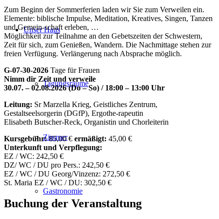
Zum Beginn der Sommerferien laden wir Sie zum Verweilen ein.
Elemente: biblische Impulse, Meditation, Kreatives, Singen, Tanzen
und Gemein-schaft erleben, …
Unser Haus
Möglichkeit zur Teilnahme an den Gebetszeiten der Schwestern,
Zeit für sich, zum Genießen, Wandern. Die Nachmittage stehen zur
freien Verfügung. Verlängerung nach Absprache möglich.
G-07-30-2026
Tage für Frauen
Nimm dir Zeit und verweile
Tagungsräume
30.07. – 02.08.2026 (Do – So) / 18:00 – 13:00 Uhr
Leitung:
Sr Marzella Krieg, Geistliches Zentrum,
Gestaltseelsorgerin (DGfP), Ergothe-rapeutin
Elisabeth Butscher-Reck, Organistin und Chorleiterin
Zimmer
Kursgebühr:
85,00 €
ermäßigt:
45,00 €
Unterkunft und Verpflegung:
EZ / WC: 242,50 €
DZ/ WC / DU pro Pers.: 242,50 €
EZ / WC / DU Georg/Vinzenz: 272,50 €
St. Maria EZ / WC / DU: 302,50 €
Gastronomie
Buchung der Veranstaltung