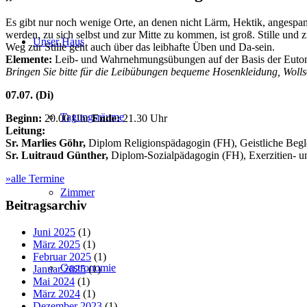
Es gibt nur noch wenige Orte, an denen nicht Lärm, Hektik, angespann
werden, zu sich selbst und zur Mitte zu kommen, ist groß. Stille 
Unser Haus
Weg zur Stille geht auch über das leibhafte Üben und Da-sein.
Elemente:
Leib- und Wahrnehmungsübungen auf der Basis der Euton
Bringen Sie bitte für die Leibübungen bequeme Hosenkleidung, Woll
07.07.
(Di)
Tagungsräume
Beginn:
20.00 Uhr
Ende:
21.30 Uhr
Leitung:
Sr. Marlies Göhr,
Diplom Religionspädagogin (FH), Geistliche Begleit
Sr. Luitraud Günther,
Diplom-Sozialpädagogin (FH), Exerzitien- un
»alle Termine
Zimmer
Beitragsarchiv
Juni 2025
(1)
März 2025
(1)
Februar 2025
(1)
Gastronomie
Januar 2025
(1)
Mai 2024
(1)
März 2024
(1)
Dezember 2023
(1)