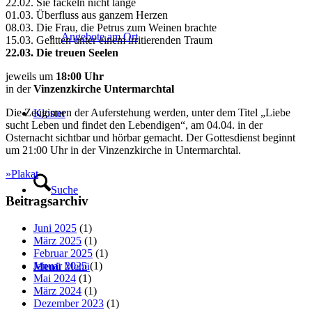
22.02. Sie fackeln nicht lange
01.03. Überfluss aus ganzem Herzen
08.03. Die Frau, die Petrus zum Weinen brachte
Angebote am Ort
15.03. Gelitten unter einem irritierenden Traum
22.03. Die treuen Seelen
jeweils um
18:00 Uhr
in der
Vinzenzkirche Untermarchtal
Die Zeuginnen der Auferstehung werden, unter dem Titel „Liebe
Kloster
sucht Leben und findet den Lebendigen“, am 04.04. in der
Osternacht sichtbar und hörbar gemacht. Der Gottesdienst beginnt
um 21:00 Uhr in der Vinzenzkirche in Untermarchtal.
»Plakat
Suche
Beitragsarchiv
Juni 2025
(1)
März 2025
(1)
Februar 2025
(1)
Januar 2025
(1)
Menü
Menü
Mai 2024
(1)
März 2024
(1)
Dezember 2023
(1)