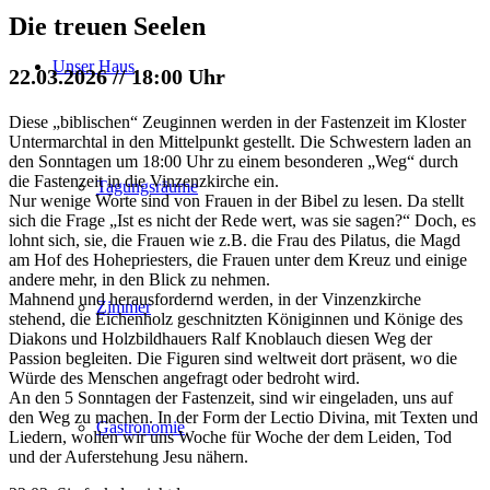
Die treuen Seelen
Unser Haus
22.03.2026
// 18:00 Uhr
Diese „biblischen“ Zeuginnen werden in der Fastenzeit im Kloster
Untermarchtal in den Mittelpunkt gestellt. Die Schwestern laden an
den Sonntagen um 18:00 Uhr zu einem besonderen „Weg“ durch
die Fastenzeit in die Vinzenzkirche ein.
Tagungsräume
Nur wenige Worte sind von Frauen in der Bibel zu lesen. Da stellt
sich die Frage „Ist es nicht der Rede wert, was sie sagen?“ Doch, es
lohnt sich, sie, die Frauen wie z.B. die Frau des Pilatus, die Magd
am Hof des Hohepriesters, die Frauen unter dem Kreuz und einige
andere mehr, in den Blick zu nehmen.
Mahnend und herausfordernd werden, in der Vinzenzkirche
Zimmer
stehend, die Eichenholz geschnitzten Königinnen und Könige des
Diakons und Holzbildhauers Ralf Knoblauch diesen Weg der
Passion begleiten. Die Figuren sind weltweit dort präsent, wo die
Würde des Menschen angefragt oder bedroht wird.
An den 5 Sonntagen der Fastenzeit, sind wir eingeladen, uns auf
den Weg zu machen. In der Form der Lectio Divina, mit Texten und
Gastronomie
Liedern, wollen wir uns Woche für Woche der dem Leiden, Tod
und der Auferstehung Jesu nähern.