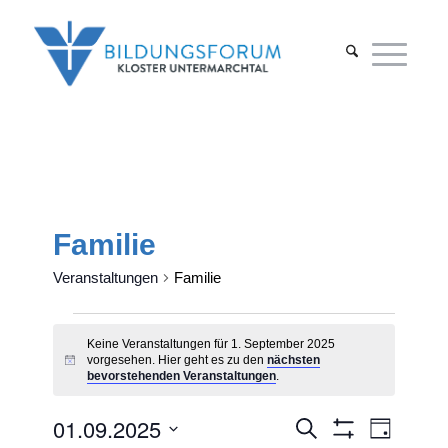
Familie
Veranstaltungen
Familie
Veranstaltungen
Keine Veranstaltungen für 1. September 2025
für
vorgesehen. Hier geht es zu den
nächsten
Hinweis
bevorstehenden Veranstaltungen
.
1.
01.09.2025
Veranstaltu
Verans
Suche
September
Tag
Filter