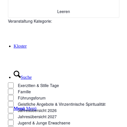
Leeren
Angebote am Ort
Veranstaltung Kategorie
:
Kloster
Filter
Suche
öffnen
Veranstaltung
Filter
Exerzitien & Stille Tage
schließen
Kategorie
Familie
Führungsforum
Geistliche Angebote & Vinzentinische Spiritualität
Menü
Menü
Jahresübersicht 2026
Jahresübersicht 2027
Jugend & Junge Erwachsene