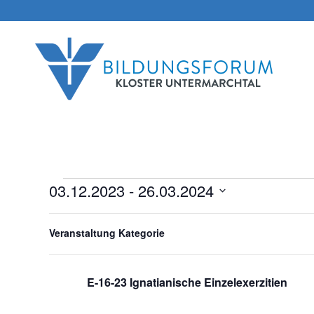
03.12.2023
 - 
26.03.2024
Veranstaltungen
Datum
Filter
Das
Dezember 2023
wählen.
Veranstaltung Kategorie
Ändern
der
SO.
3
Formular-
3. Dezember 2023 | 18:00
–
9. Dezember 2023 | 9:00
Eingabefelder
E-16-23 Ignatianische Einzelexerzitien
wird
die