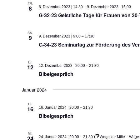
FR.
Liste
8
8. Dezember 2023 | 14:30
–
9. Dezember 2023 | 16:00
der
G-32-23 Geistliche Tage für Frauen von 30
Veranstaltungen
mit
den
SA.
9
9. Dezember 2023 | 9:00
–
17:30
gefilterten
Ergebnissen
G-34-23 Seminartag zur Förderung des Ver
aktualisieren
DI.
12
12. Dezember 2023 | 20:00
–
21:30
Bibelgespräch
Januar 2024
DI.
16
16. Januar 2024 | 20:00
–
21:30
Bibelgespräch
MI.
24
24. Januar 2024 | 20:00
–
21:30
Wege zur Mitte – Wege 