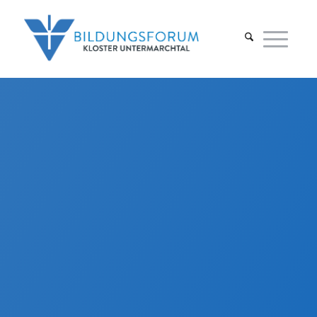
Tagungsraum St. Ignaz I4
Dieser Raum liegt in unmittelbarer Nähe
zu Empfangsbereich, Foyer und
Speisesaal.
Ausgestattet mit moderner
Tagungstechnik, lässt sich dieser Raum
von einer zentralen Schaltstelle ganz
einfach individuell steuern und