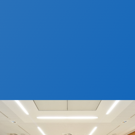
regulieren. Alle technischen
Voraussetzungen sind gegeben, die zum
reibungslosen Ablauf einer Tagung oder
Konferenz beitragen.
Die Beleuchtung lässt sich in
verschiedene Lichtphasen dimmen, um
so unterschiedliche Stimmungen für
meditative wie auch besinnliche
Angebote zu erzeugen.