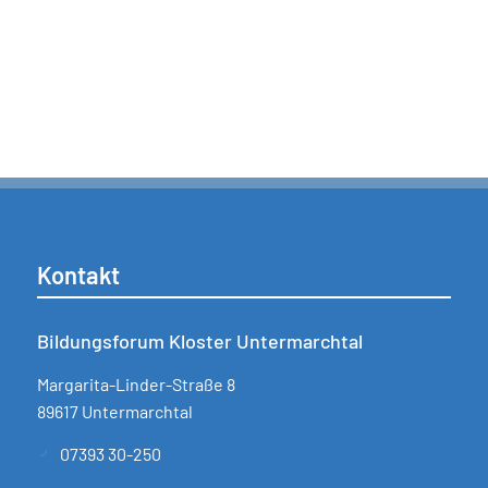
Block
34
Personen
U-Form
28
Personen
Kontakt
Bildungsforum Kloster Untermarchtal
Margarita-Linder-Straße 8
89617 Untermarchtal
07393 30-250