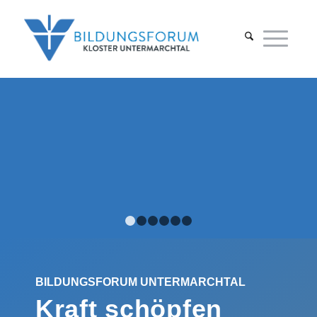
1
2
3
4
5
6
BILDUNGSFORUM UNTER­MARCH­TAL
Kraft schöpfen