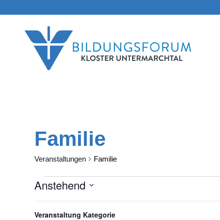
Familie
Veranstaltungen
Familie
Anstehend
Veranstaltungen
Datum
Filter
Das
September 2026
wählen.
Veranstaltung Kategorie
Ändern