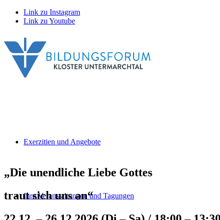
Link zu Instagram
Link zu Youtube
Exerzitien und Angebote
„Die unendliche Liebe Gottes
traut sich uns an“
Ihre Veranstaltungen und Tagungen
22.12. – 26.12.2026 (Di – Sa)
/ 18:00 – 13:3