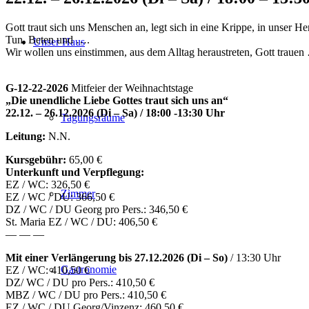
Gott traut sich uns Menschen an, legt sich in eine Krippe, in unser 
Tun, Beten und ….
Unser Haus
Wir wollen uns einstimmen, aus dem Alltag heraustreten, Gott trauen
G-12-22-2026
Mitfeier der Weihnachtstage
„Die unendliche Liebe Gottes traut sich uns an“
22.12. – 26.12.2026 (Di – Sa) / 18:00 -13:30 Uhr
Tagungsräume
Leitung:
N.N.
Kursgebühr:
65,00 €
Unterkunft und Verpflegung:
EZ / WC: 326,50 €
Zimmer
EZ / WC / DU: 366,50 €
DZ / WC / DU Georg pro Pers.: 346,50 €
St. Maria EZ / WC / DU: 406,50 €
— — —
Mit einer Verlängerung bis 27.12.2026
(Di – So)
/ 13:30 Uhr
Gastronomie
EZ / WC: 410,50 €
DZ/ WC / DU pro Pers.: 410,50 €
MBZ / WC / DU pro Pers.: 410,50 €
EZ / WC / DU Georg/Vinzenz: 460,50 €