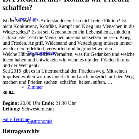
schaffen?
Unser Haus
Ist der Wunsch des Auferstandenen Jesu nicht reine Fiktion? Ist
nicht Konkurrenz, Konflikt, Kampf und Krieg uns Menschen in die
Wiege gelegt? Es ist seit Generationen ein Lebensthema, mit dem
sich zu jeder Zeit die Menschen auseinandersetzen müssen. Krieg
und Frieden, Angriff, Widerstand und Verteidigung müssen immer
wieder neu reflektiert, verworfen und begründet werden.
Tagungsräume
Welche Haltung, welches Verhalten, was für Gedanken und welche
Ideen haben und entwickeln wir, wenn es um den Frieden in uns
und der Welt geht?
Seit 2015 gibt es in Untermarchtal den Friedensweg. Mit seinen
Impulsen wollen wir uns innerlich und auch äußerlich auf den Weg
machen und Frieden suchen, schaffen, halten, stiften, …
Zimmer
30.04.
Beginn:
20.00 Uhr
Ende:
21.30 Uhr
Leitung:
Schwesternteam
»alle Termine
Gastronomie
Beitragsarchiv