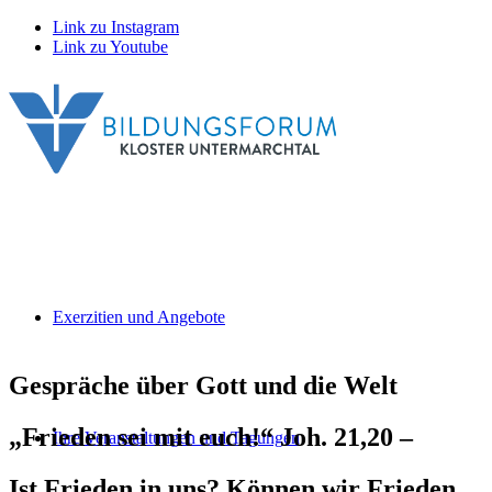
Link zu Instagram
Link zu Youtube
Exerzitien und Angebote
Gespräche über Gott und die Welt
„Frieden sei mit euch!“ Joh. 21,20 –
Ihre Veranstaltungen und Tagungen
Ist Frieden in uns? Können wir Frieden