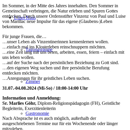
Im Sommer, in der Mitte des Jahres innehalten. Den Sommer in
Gemeinschaft verbringen, die Natur erleben und Spuren Gottes
entdecken. Durch unsere Ordensstifter Vinzenz von Paul und Luise
Unser Haus
von Marillac neue Impulse für das eigene (Glaubens-)Leben
bekommen.
Für junge Frauen, die…
…unser Leben als Vinzentinerinnen kennenlernen wollen.
…einfach mal ins Klosterleben reinschnuppern möchten.
Tagungsräume
…eine Zeit lang mit uns beten, arbeiten, essen, feiern – einfach mit
uns leben wollen.
…auf der Suche nach der persönlichen Beziehung zu Gott sind.
…den eigenen Weg suchen und ihre persönliche Berufung
entdecken möchten.
…Anregungen für ihr geistliches Leben suchen.
Zimmer
31.07.-04.08.2024 (Mi-So) / 18:00-14:00 Uhr
Information und Anmeldung:
Sr. Marlies Göhr,
Diplom-Religionspädagogin (FH), Geistliche
Begleiterin, Exerzitienleiterin
Gastronomie
Nach Absprache ist es auch möglich, außerhalb der
ausgeschriebenen Termine nur für ein Wochenende oder länger
mitzuleben.