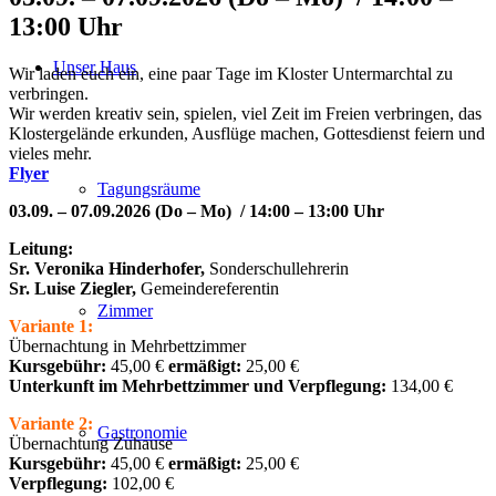
13:00 Uhr
Unser Haus
Wir laden euch ein, eine paar Tage im Kloster Untermarchtal zu
verbringen.
Wir werden kreativ sein, spielen, viel Zeit im Freien verbringen, das
Klostergelände erkunden, Ausflüge machen, Gottesdienst feiern und
vieles mehr.
Flyer
Tagungsräume
03.09. – 07.09.2026 (Do – Mo) / 14:00 – 13:00 Uhr
Leitung:
Sr. Veronika Hinderhofer,
Sonderschullehrerin
Sr. Luise Ziegler,
Gemeindereferentin
Zimmer
Variante 1:
Übernachtung in Mehrbettzimmer
Kursgebühr:
45,00 €
ermäßigt:
25,00 €
Unterkunft im Mehrbettzimmer und Verpflegung:
134,00 €
Variante 2:
Gastronomie
Übernachtung Zuhause
Kursgebühr:
45,00 €
ermäßigt:
25,00 €
Verpflegung:
102,00 €