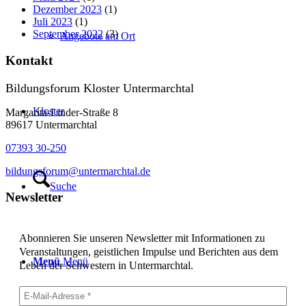
Dezember 2023
(1)
Juli 2023
(1)
September 2022
(3)
Angebote am Ort
Kontakt
Bildungsforum Kloster Untermarchtal
Kloster
Margarita-Linder-Straße 8
89617 Untermarchtal
07393 30-250
bildungsforum@untermarchtal.de
Suche
Newsletter
Abonnieren Sie unseren Newsletter mit Informationen zu
Veranstaltungen, geistlichen Impulse und Berichten aus dem
Menü
Menü
Leben der Schwestern in Untermarchtal.