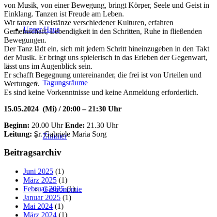
von Musik, von einer Bewegung, bringt Körper, Seele und Geist in
Einklang. Tanzen ist Freude am Leben.
Wir tanzen Kreistänze verschiedener Kulturen, erfahren
Unser Haus
Gemeinschaft, Lebendigkeit in den Schritten, Ruhe in fließenden
Bewegungen.
Der Tanz lädt ein, sich mit jedem Schritt hineinzugeben in den Takt
der Musik. Er bringt uns spielerisch in das Erleben der Gegenwart,
lässt uns im Augenblick sein.
Er schafft Begegnung untereinander, die frei ist von Urteilen und
Tagungsräume
Wertungen.
Es sind keine Vorkenntnisse und keine Anmeldung erforderlich.
15.05.2024 (Mi) / 20:00 – 21:30 Uhr
Beginn:
20.00 Uhr
Ende:
21.30 Uhr
Leitung:
Sr. Gabriele Maria Sorg
Zimmer
Beitragsarchiv
Juni 2025
(1)
März 2025
(1)
Februar 2025
(1)
Gastronomie
Januar 2025
(1)
Mai 2024
(1)
März 2024
(1)